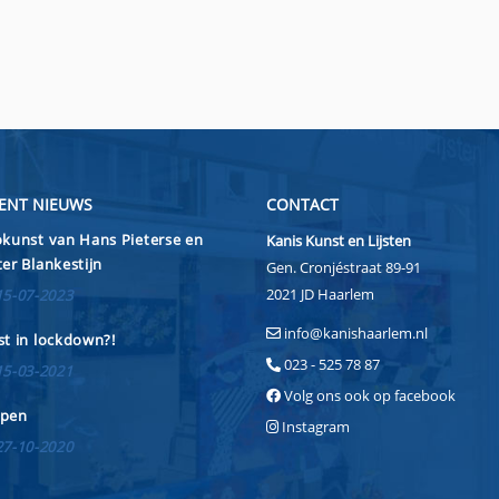
ENT NIEUWS
CONTACT
kunst van Hans Pieterse en
Kanis Kunst en Lijsten
er Blankestijn
Gen. Cronjéstraat 89-91
2021 JD Haarlem
15-07-2023
info@kanishaarlem.nl
t in lockdown?!
023 - 525 78 87
15-03-2021
Volg ons ook op facebook
pen
Instagram
27-10-2020