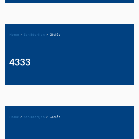
Home
>
Schilderijen
>
Giclée
4333
Home
>
Schilderijen
>
Giclée