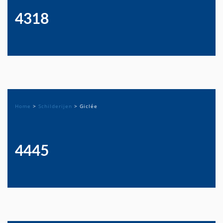
4318
Home
>
Schilderijen
>
Giclée
4445