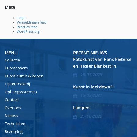
Meta
Login
Vermeldingen feed
Reacties feed
WordPress.org
MENU
RECENT NIEUWS
Fotokunst van Hans Pieterse
Collectie
en Hester Blankestijn
Kunstenaars
15-07-2023
Kunst huren & kopen
Lijstenmakerij
Kunst in lockdown?!
Ophangsystemen
15-03-2021
Contact
Over ons
Lampen
Nieuws
27-10-2020
Technieken
Bezorging