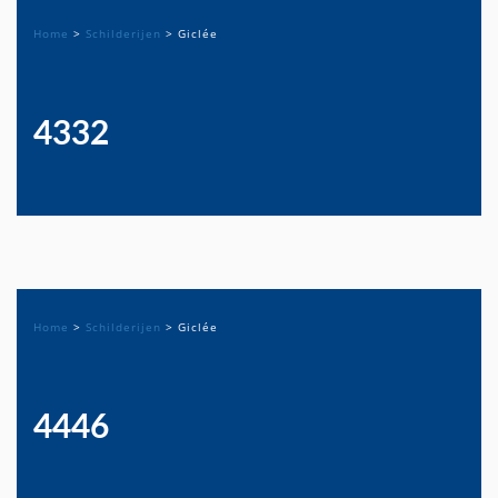
Home
>
Schilderijen
>
Giclée
4332
Home
>
Schilderijen
>
Giclée
4446