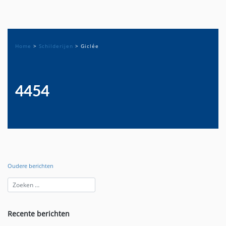
Home
>
Schilderijen
>
Giclée
4454
Oudere berichten
Berichtennavigatie
Recente berichten