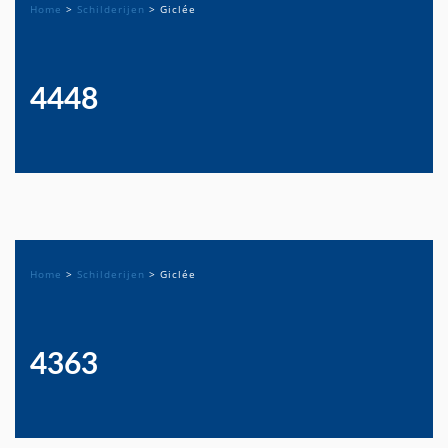
Home
>
Schilderijen
>
Giclée
4448
Home
>
Schilderijen
>
Giclée
4363