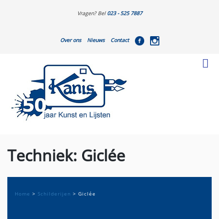
Vragen? Bel
023 - 525 7887
Over ons
Nieuws
Contact
Techniek:
Giclée
Home
>
Schilderijen
>
Giclée