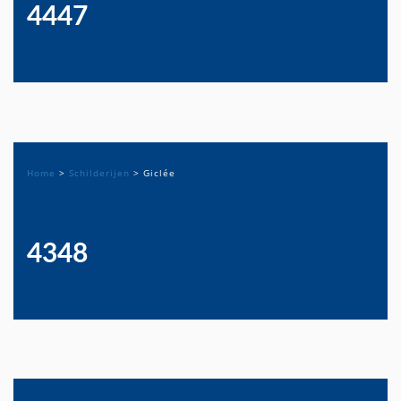
4447
Home
>
Schilderijen
>
Giclée
4348