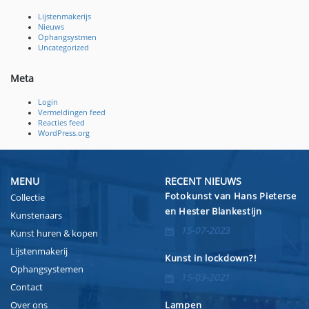
Lijstenmakerijs
Nieuws
Ophangsystmen
Uncategorized
Meta
Login
Vermeldingen feed
Reacties feed
WordPress.org
MENU
RECENT NIEUWS
Fotokunst van Hans Pieterse
Collectie
en Hester Blankestijn
Kunstenaars
15-07-2023
Kunst huren & kopen
Lijstenmakerij
Kunst in lockdown?!
Ophangsystemen
15-03-2021
Contact
Over ons
Lampen