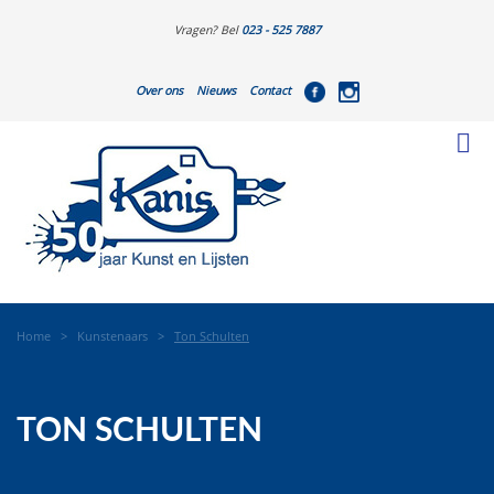
Vragen? Bel
023 - 525 7887
Over ons
Nieuws
Contact
Home
>
Kunstenaars
>
Ton Schulten
TON SCHULTEN