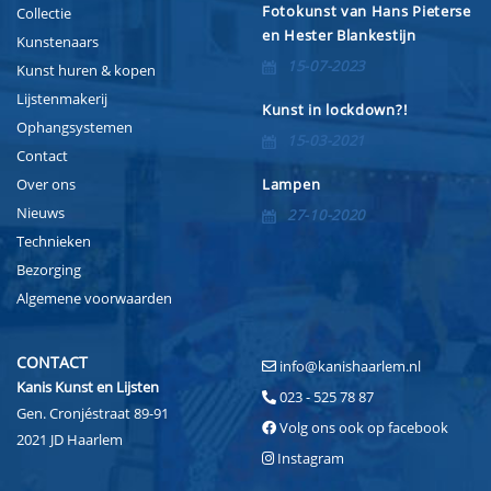
Fotokunst van Hans Pieterse
Collectie
en Hester Blankestijn
Kunstenaars
15-07-2023
Kunst huren & kopen
Lijstenmakerij
Kunst in lockdown?!
Ophangsystemen
15-03-2021
Contact
Over ons
Lampen
Nieuws
27-10-2020
Technieken
Bezorging
Algemene voorwaarden
CONTACT
info@kanishaarlem.nl
Kanis Kunst en Lijsten
023 - 525 78 87
Gen. Cronjéstraat 89-91
Volg ons ook op facebook
2021 JD Haarlem
Instagram