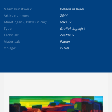
Naam kunstwerk:
Velden in bloei
Artikelnummer:
2844
Afmetingen (HxBxD in cm):
69x137
Type:
Grafiek ingelijst
Techniek:
Zeefdruk
Materiaal:
Papier
Oplage:
x/180