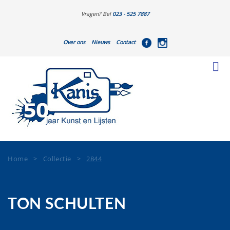
Vragen? Bel
023 - 525 7887
Over ons
Nieuws
Contact
Home
>
Collectie
>
2844
TON SCHULTEN