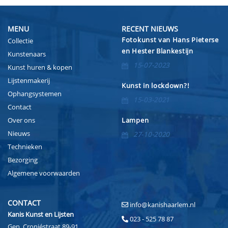
MENU
RECENT NIEUWS
Fotokunst van Hans Pieterse
Collectie
en Hester Blankestijn
Kunstenaars
15-07-2023
Kunst huren & kopen
Lijstenmakerij
Kunst in lockdown?!
Ophangsystemen
15-03-2021
Contact
Over ons
Lampen
Nieuws
27-10-2020
Technieken
Bezorging
Algemene voorwaarden
CONTACT
info@kanishaarlem.nl
Kanis Kunst en Lijsten
023 - 525 78 87
Gen. Cronjéstraat 89-91