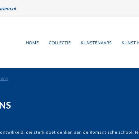
rlem.nl
HOME
COLLECTIE
KUNSTENAARS
KUNST 
mans
NS
l ontwikkeld, die sterk doet denken aan de Romantische school. H