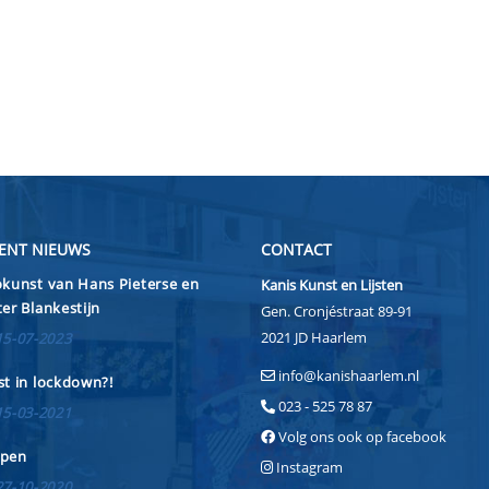
ENT NIEUWS
CONTACT
kunst van Hans Pieterse en
Kanis Kunst en Lijsten
er Blankestijn
Gen. Cronjéstraat 89-91
2021 JD Haarlem
15-07-2023
info@kanishaarlem.nl
t in lockdown?!
023 - 525 78 87
15-03-2021
Volg ons ook op facebook
pen
Instagram
27-10-2020