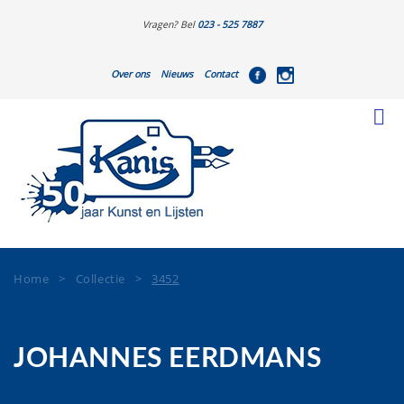
Vragen? Bel
023 - 525 7887
Over ons
Nieuws
Contact
Home
>
Collectie
>
3452
JOHANNES EERDMANS