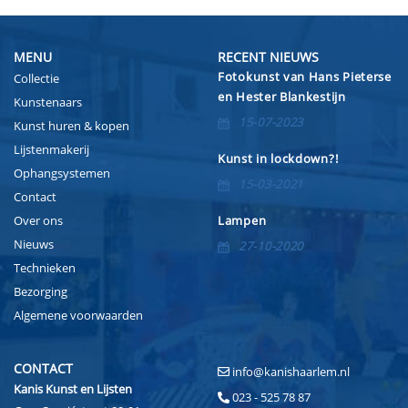
MENU
RECENT NIEUWS
Fotokunst van Hans Pieterse
Collectie
en Hester Blankestijn
Kunstenaars
15-07-2023
Kunst huren & kopen
Lijstenmakerij
Kunst in lockdown?!
Ophangsystemen
15-03-2021
Contact
Over ons
Lampen
Nieuws
27-10-2020
Technieken
Bezorging
Algemene voorwaarden
CONTACT
info@kanishaarlem.nl
Kanis Kunst en Lijsten
023 - 525 78 87