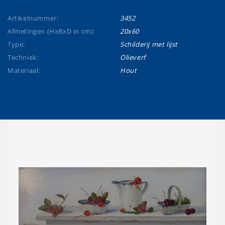
Artikelnummer:
3452
Afmetingen (HxBxD in cm):
20x60
Type:
Schilderij met lijst
Techniek:
Olieverf
Materiaal:
Hout