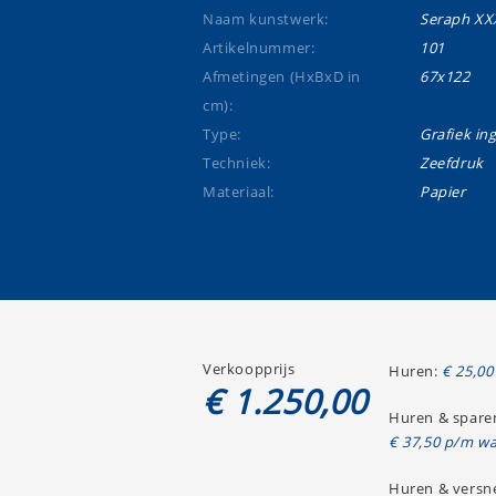
Naam kunstwerk:
Seraph XX
Artikelnummer:
101
Afmetingen (HxBxD in
67x122
cm):
Type:
Grafiek ing
Techniek:
Zeefdruk
Materiaal:
Papier
Verkoopprijs
Huren:
€ 25,00
€ 1.250,00
Huren & spare
€ 37,50 p/m wa
Huren & versne