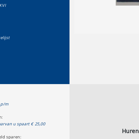
XVI
elijst
 p/m
n:
arvan u spaart € 25,00
Huren
ld sparen: