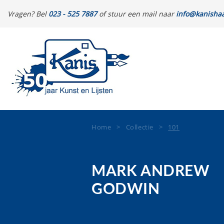
Vragen? Bel
023 - 525 7887
of stuur een mail naar
info@kanishaa
Home
>
Collectie
>
101
MARK ANDREW
GODWIN