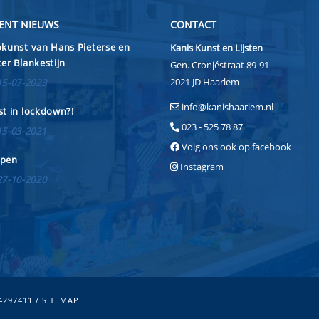
ENT NIEUWS
CONTACT
kunst van Hans Pieterse en
Kanis Kunst en Lijsten
er Blankestijn
Gen. Cronjéstraat 89-91
2021 JD Haarlem
15-07-2023
info@kanishaarlem.nl
t in lockdown?!
023 - 525 78 87
15-03-2021
Volg ons ook op facebook
pen
Instagram
27-10-2020
34297411 /
SITEMAP