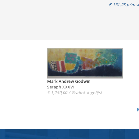
€ 131,25 p/m w
Mark Andrew Godwin
Seraph XXXVI
€ 1,250,00 / Grafiek ingelijst