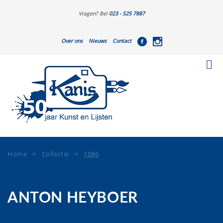
Vragen? Bel
023 - 525 7887
Over ons
Nieuws
Contact
Home
>
Collectie
>
1086
ANTON HEYBOER