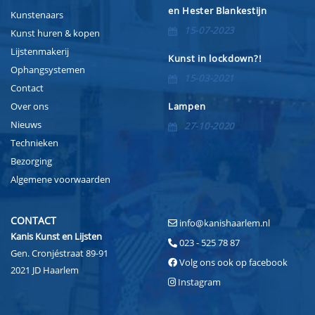
en Hester Blankestijn
Kunstenaars
15-07-2023
Kunst huren & kopen
Lijstenmakerij
Kunst in lockdown?!
Ophangsystemen
15-03-2021
Contact
Over ons
Lampen
Nieuws
27-10-2020
Technieken
Bezorging
Algemene voorwaarden
CONTACT
info@kanishaarlem.nl
Kanis Kunst en Lijsten
023 - 525 78 87
Gen. Cronjéstraat 89-91
Volg ons ook op facebook
2021 JD Haarlem
Instagram