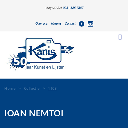
Vragen? Bel
023 - 525 7887
Over ons
Nieuws
Contact
Home
>
Collectie
>
1103
IOAN NEMTOI