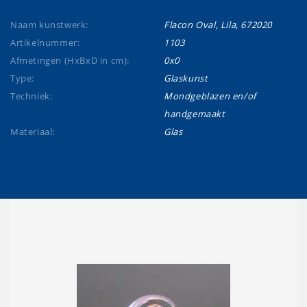
Naam kunstwerk:
Flacon Oval, Lila, 672020
Artikelnummer:
1103
Afmetingen (HxBxD in cm):
0x0
Type:
Glaskunst
Techniek:
Mondgeblazen en/of
handgemaakt
Materiaal:
Glas