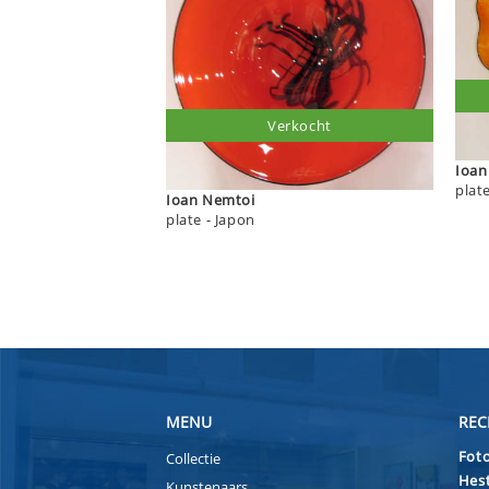
Verkocht
Ioan Nemtoi
plate - Japon
MENU
REC
Foto
Collectie
Hest
Kunstenaars