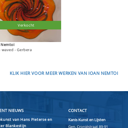
Verkocht
Ioan Nemtoi
plate waved - Gerbera
KLIK HIER VOOR MEER WERKEN VAN IOAN NEMTOI
ENT NIEUWS
CONTACT
kunst van Hans Pieterse en
Kanis Kunst en Lijsten
er Blankestijn
Gen. Cronjéstraat 89-91