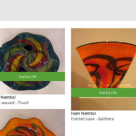
Verkocht
Verkocht
Ioan Nemtoi
plate waved - Tivoli
Ioan Nemtoi
Funnel vase - Gerbera