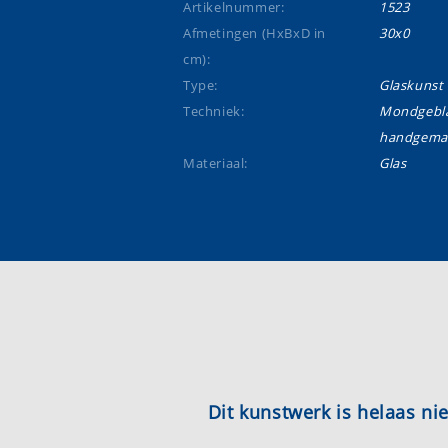
Artikelnummer:
1523
Afmetingen (HxBxD in
30x0
cm):
Type:
Glaskunst
Techniek:
Mondgebla
handgema
Materiaal:
Glas
Dit kunstwerk is helaas n