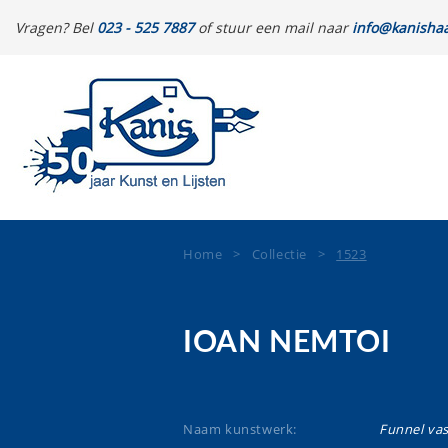
Vragen? Bel
023 - 525 7887
of stuur een mail naar
info@kanishaa
Home
>
Collectie
>
1523
IOAN NEMTOI
Naam kunstwerk:
Funnel vas