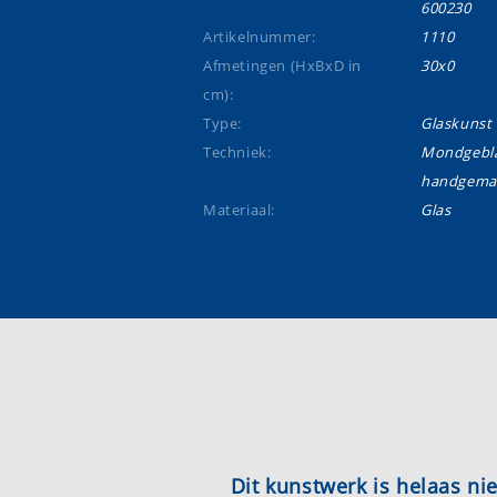
600230
Artikelnummer:
1110
Afmetingen (HxBxD in
30x0
cm):
Type:
Glaskunst
Techniek:
Mondgebla
handgema
Materiaal:
Glas
Dit kunstwerk is helaas n