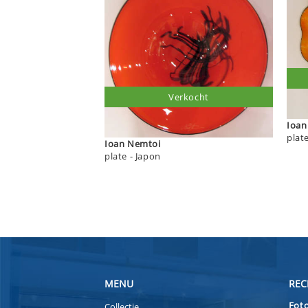
Verkocht
Ioan Nemtoi
plate - Japon
MENU
REC
Foto
Collectie