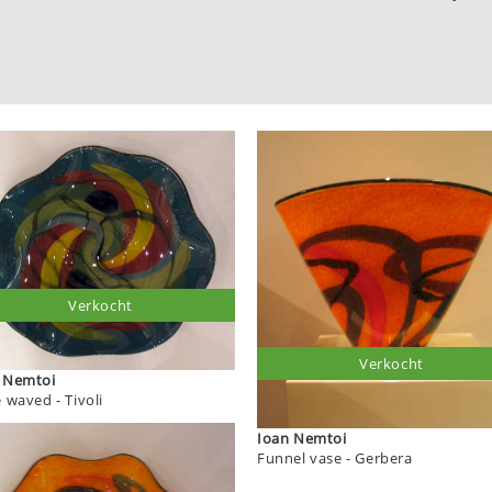
Verkocht
Verkocht
Ioan Nemtoi
plate waved - Tivoli
Ioan Nemtoi
Funnel vase - Gerbera