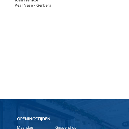
Ioan Nemtoi
Pear Vase - Gerbera
OPENINGSTIJDEN
Maandag
Geopend op