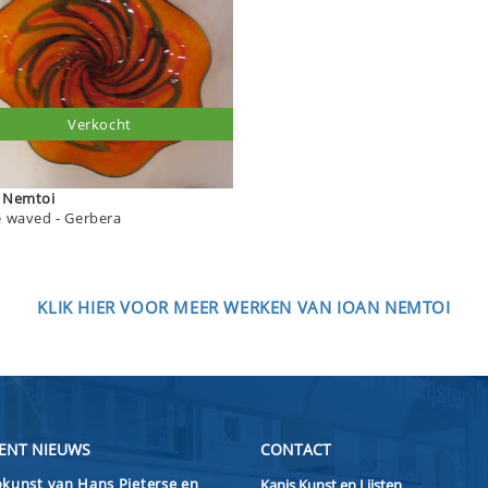
Verkocht
Ioan Nemtoi
plate waved - Gerbera
KLIK HIER VOOR MEER WERKEN VAN IOAN NEMTOI
ENT NIEUWS
CONTACT
kunst van Hans Pieterse en
Kanis Kunst en Lijsten