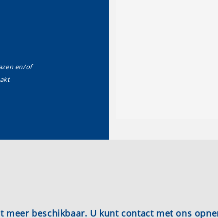
zen en/of
akt
iet meer beschikbaar. U kunt contact met ons opn