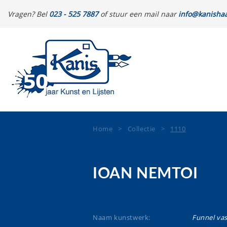
Vragen? Bel
023 - 525 7887
of stuur een mail naar
info@kanishaa
Home
>
Collectie
>
1110
IOAN NEMTOI
Naam kunstwerk:
Funnel vas