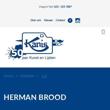
Vragen? Bel
023 - 525 7887
Over ons
Nieuws
Contact
Home
>
Collectie
>
113
HERMAN BROOD