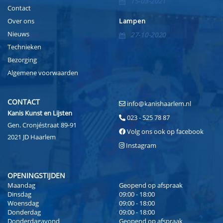
15-03-2021
Contact
Over ons
Lampen
Nieuws
27-10-2020
Technieken
Bezorging
Algemene voorwaarden
CONTACT
info@kanishaarlem.nl
Kanis Kunst en Lijsten
023 - 525 78 87
Gen. Cronjéstraat 89-91
Volg ons ook op facebook
2021 JD Haarlem
Instagram
OPENINGSTIJDEN
Maandag
Geopend op afspraak
Dinsdag
09:00 - 18:00
Woensdag
09:00 - 18:00
Donderdag
09:00 - 18:00
Donderdagavond
Geopend op afspraak