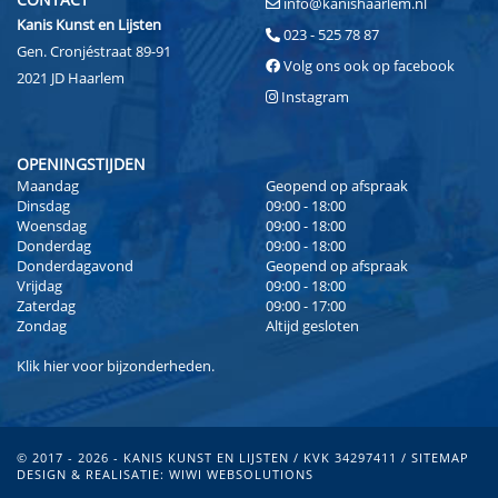
info@kanishaarlem.nl
Kanis Kunst en Lijsten
023 - 525 78 87
Gen. Cronjéstraat 89-91
Volg ons ook op facebook
2021 JD Haarlem
Instagram
OPENINGSTIJDEN
Maandag
Geopend op afspraak
Dinsdag
09:00 - 18:00
Woensdag
09:00 - 18:00
Donderdag
09:00 - 18:00
Donderdagavond
Geopend op afspraak
Vrijdag
09:00 - 18:00
Zaterdag
09:00 - 17:00
Zondag
Altijd gesloten
Klik
hier
voor bijzonderheden.
© 2017 - 2026 - KANIS KUNST EN LIJSTEN / KVK 34297411 /
SITEMAP
DESIGN & REALISATIE:
WIWI WEBSOLUTIONS