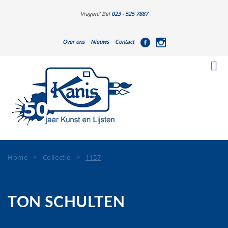
Vragen? Bel
023 - 525 7887
Over ons
Nieuws
Contact
Home
>
Collectie
>
1157
TON SCHULTEN