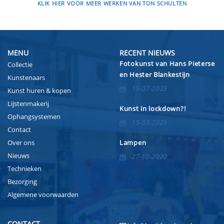
KLIK HIER VOOR MEER WERKEN VAN TON SCHULTEN
MENU
RECENT NIEUWS
Fotokunst van Hans Pieterse
Collectie
en Hester Blankestijn
Kunstenaars
15-07-2023
Kunst huren & kopen
Lijstenmakerij
Kunst in lockdown?!
Ophangsystemen
15-03-2021
Contact
Over ons
Lampen
Nieuws
27-10-2020
Technieken
Bezorging
Algemene voorwaarden
CONTACT