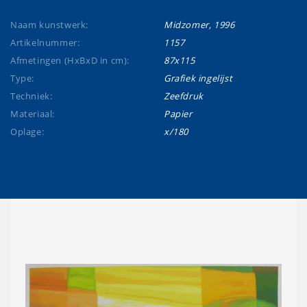
Naam kunstwerk:
Midzomer, 1996
Artikelnummer:
1157
Afmetingen (HxBxD in cm):
87x115
Type:
Grafiek ingelijst
Techniek:
Zeefdruk
Materiaal:
Papier
Oplage:
x/180