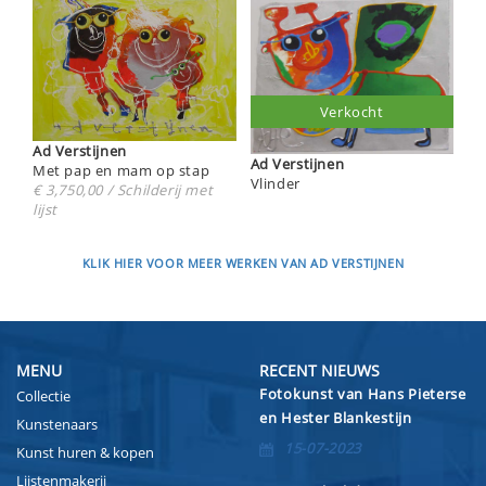
Verkocht
Ad Verstijnen
Ad Verstijnen
Met pap en mam op stap
Vlinder
€ 3,750,00 / Schilderij met
lijst
KLIK HIER VOOR MEER WERKEN VAN AD VERSTIJNEN
MENU
RECENT NIEUWS
Fotokunst van Hans Pieterse
Collectie
en Hester Blankestijn
Kunstenaars
15-07-2023
Kunst huren & kopen
Lijstenmakerij