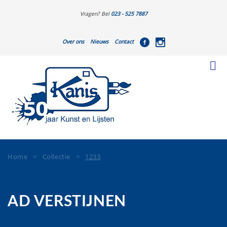
Vragen? Bel
023 - 525 7887
Over ons
Nieuws
Contact
Home
>
Collectie
>
1233
AD VERSTIJNEN