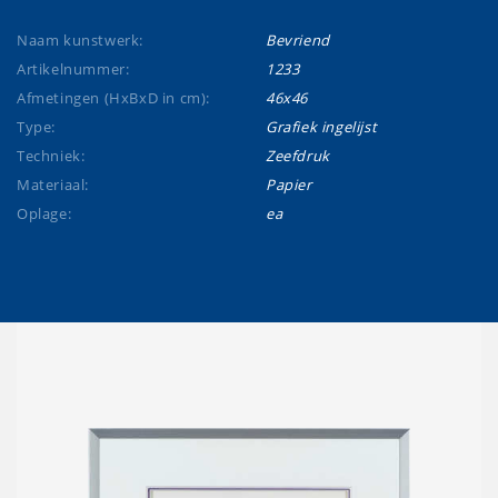
Naam kunstwerk:
Bevriend
Artikelnummer:
1233
Afmetingen (HxBxD in cm):
46x46
Type:
Grafiek ingelijst
Techniek:
Zeefdruk
Materiaal:
Papier
Oplage:
ea