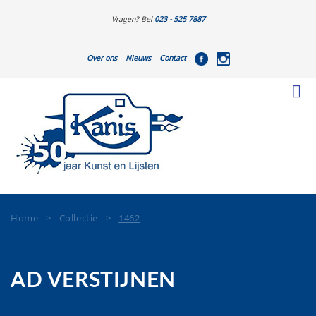
Vragen? Bel
023 - 525 7887
Over ons
Nieuws
Contact
Home
>
Collectie
>
1462
AD VERSTIJNEN