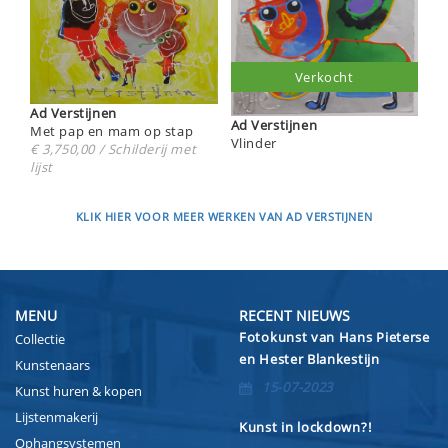
Verkocht
Ad Verstijnen
Ad Verstijnen
Met pap en mam op stap
Vlinder
€ 3,750,00 / Schilderij met
lijst
KLIK HIER VOOR MEER WERKEN VAN AD VERSTIJNEN
MENU
RECENT NIEUWS
Fotokunst van Hans Pieterse
Collectie
en Hester Blankestijn
Kunstenaars
15-07-2023
Kunst huren & kopen
Lijstenmakerij
Kunst in lockdown?!
Ophangsystemen