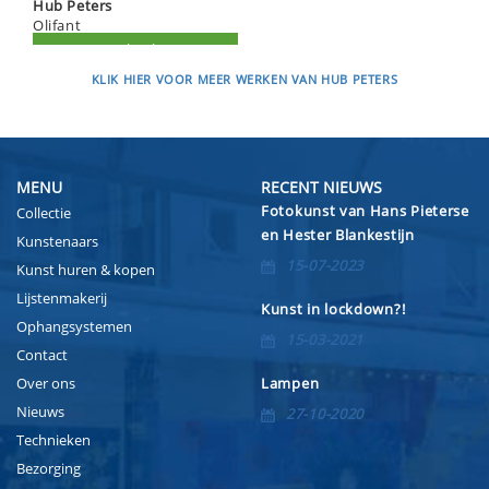
Hub Peters
Olifant
KLIK HIER VOOR MEER WERKEN VAN HUB PETERS
MENU
RECENT NIEUWS
Fotokunst van Hans Pieterse
Collectie
en Hester Blankestijn
Kunstenaars
15-07-2023
Kunst huren & kopen
Lijstenmakerij
Kunst in lockdown?!
Ophangsystemen
15-03-2021
Contact
Over ons
Lampen
Nieuws
27-10-2020
Technieken
Bezorging