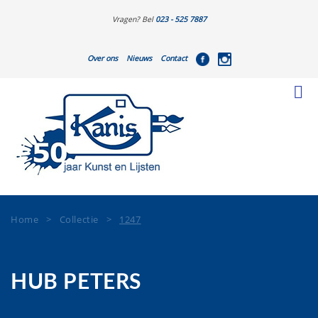
Vragen? Bel
023 - 525 7887
Over ons
Nieuws
Contact
Home
>
Collectie
>
1247
HUB PETERS