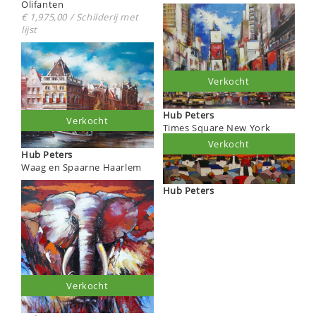
Olifanten
€ 1,975,00 / Schilderij met
lijst
Verkocht
Hub Peters
Verkocht
Times Square New York
Verkocht
Hub Peters
Waag en Spaarne Haarlem
Hub Peters
Verkocht