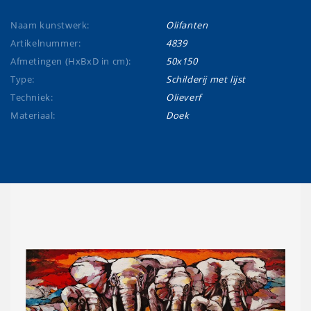
Naam kunstwerk:
Olifanten
Artikelnummer:
4839
Afmetingen (HxBxD in cm):
50x150
Type:
Schilderij met lijst
Techniek:
Olieverf
Materiaal:
Doek