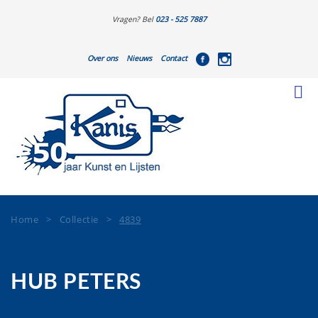
Vragen? Bel
023 - 525 7887
Over ons
Nieuws
Contact
Home
>
Collectie
>
4839
HUB PETERS