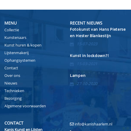
MENU
RECENT NIEUWS
Fotokunst van Hans Pieterse
Collectie
en Hester Blankestijn
Kunstenaars
15-07-2023
Kunst huren & kopen
Lijstenmakerij
Kunst in lockdown?!
Ophangsystemen
15-03-2021
Contact
Over ons
Lampen
Nieuws
27-10-2020
Technieken
Bezorging
Algemene voorwaarden
CONTACT
info@kanishaarlem.nl
Kanis Kunst en Lijsten