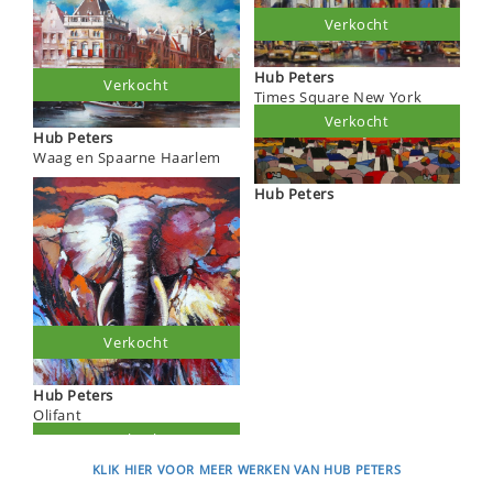
Verkocht
Hub Peters
Verkocht
Times Square New York
Verkocht
Hub Peters
Waag en Spaarne Haarlem
Hub Peters
Verkocht
Hub Peters
Olifant
KLIK HIER VOOR MEER WERKEN VAN HUB PETERS