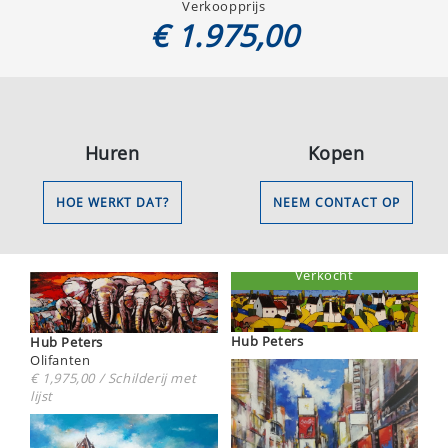
Verkoopprijs
€ 1.975,00
Huren
Kopen
HOE WERKT DAT?
NEEM CONTACT OP
Verkocht
Hub Peters
Hub Peters
Olifanten
€ 1,975,00 / Schilderij met
lijst