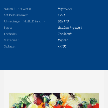
Naam kunstwerk:
Papavers
Artikelnummer:
1271
Afmetingen (HxBxD in cm):
65x113
Type:
Grafiek ingelijst
Techniek:
Zeefdruk
Materiaal:
Papier
Oplage:
x/100