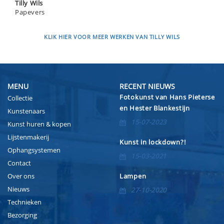
Tilly Wils
Papevers
KLIK HIER VOOR MEER WERKEN VAN TILLY WILS
MENU
RECENT NIEUWS
Fotokunst van Hans Pieterse
Collectie
en Hester Blankestijn
Kunstenaars
15-07-2023
Kunst huren & kopen
Lijstenmakerij
Kunst in lockdown?!
Ophangsystemen
15-03-2021
Contact
Over ons
Lampen
Nieuws
27-10-2020
Technieken
Bezorging