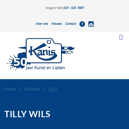
Vragen? Bel
023 - 525 7887
Over ons
Nieuws
Contact
Home
>
Collectie
>
1271
TILLY WILS