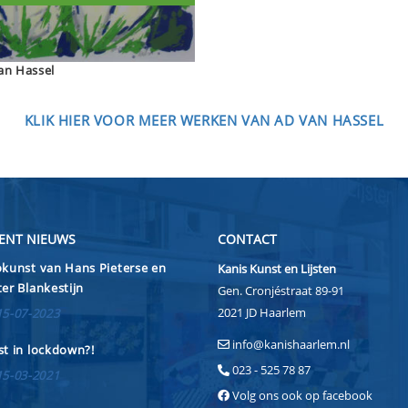
an Hassel
KLIK HIER VOOR MEER WERKEN VAN AD VAN HASSEL
ENT NIEUWS
CONTACT
kunst van Hans Pieterse en
Kanis Kunst en Lijsten
er Blankestijn
Gen. Cronjéstraat 89-91
2021 JD Haarlem
15-07-2023
info@kanishaarlem.nl
t in lockdown?!
023 - 525 78 87
15-03-2021
Volg ons ook op facebook