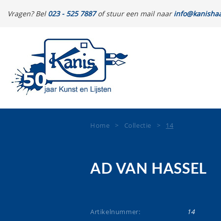
Vragen? Bel
023 - 525 7887
of stuur een mail naar
info@kanishaa
Home
>
Collectie
>
14
AD VAN HASSEL
Artikelnummer:
14