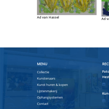
Ad van Hassel
Ad v
MENU
REC
Foto
Collectie
Hest
Kunstenaars
Kunst huren & kopen
Lijstenmakerij
Kuns
Ophangsystemen
Contact