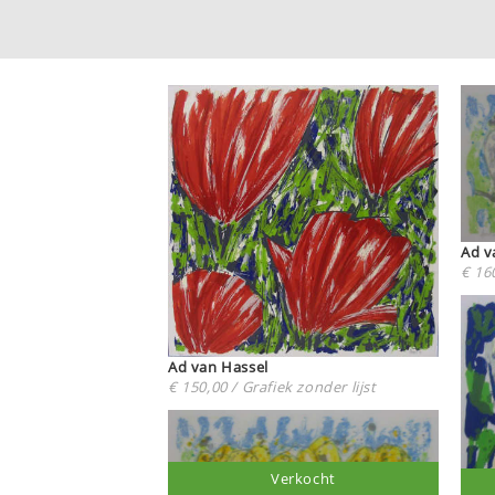
Ad v
€ 160
Ad van Hassel
€ 150,00 / Grafiek zonder lijst
Verkocht