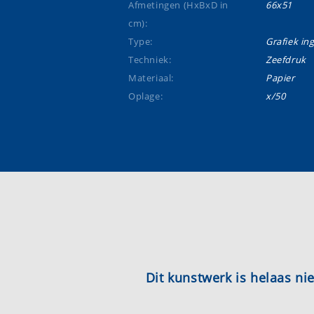
Afmetingen (HxBxD in
66x51
cm):
Type:
Grafiek ing
Techniek:
Zeefdruk
Materiaal:
Papier
Oplage:
x/50
Dit kunstwerk is helaas n