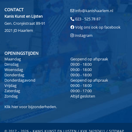
CONTACT
info@kanishaarlem.nl
Kanis Kunst en Lijsten
023 - 525 78 87
Gen. Cronjéstraat 89-91
Volg ons ook op facebook
2021 JD Haarlem
Instagram
OPENINGSTIJDEN
Maandag
Geopend op afspraak
Dinsdag
09:00 - 18:00
Woensdag
09:00 - 18:00
Donderdag
09:00 - 18:00
Donderdagavond
Geopend op afspraak
Vrijdag
09:00 - 18:00
Zaterdag
09:00 - 17:00
Zondag
Altijd gesloten
Klik
hier
voor bijzonderheden.
© 2017 - 2026 - KANIS KUNST EN LIJSTEN / KVK 34297411 /
SITEMAP