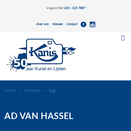
Vragen? Bel
023 - 525 7887
Over ons
Nieuws
Contact
Home
>
Collectie
>
446
AD VAN HASSEL