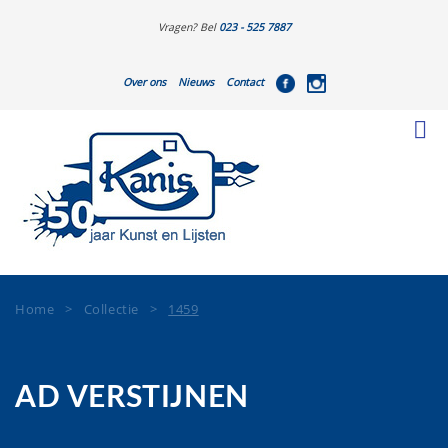
Vragen? Bel
023 - 525 7887
Over ons
Nieuws
Contact
Home
>
Collectie
>
1459
AD VERSTIJNEN