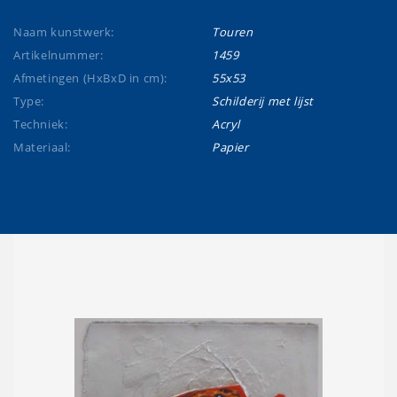
Naam kunstwerk:
Touren
Artikelnummer:
1459
Afmetingen (HxBxD in cm):
55x53
Type:
Schilderij met lijst
Techniek:
Acryl
Materiaal:
Papier