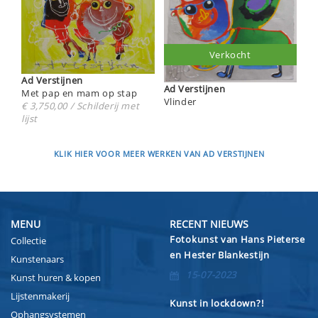
Verkocht
Ad Verstijnen
Ad Verstijnen
Met pap en mam op stap
Vlinder
€ 3,750,00 / Schilderij met
lijst
KLIK HIER VOOR MEER WERKEN VAN AD VERSTIJNEN
MENU
RECENT NIEUWS
Fotokunst van Hans Pieterse
Collectie
en Hester Blankestijn
Kunstenaars
15-07-2023
Kunst huren & kopen
Lijstenmakerij
Kunst in lockdown?!
Ophangsystemen