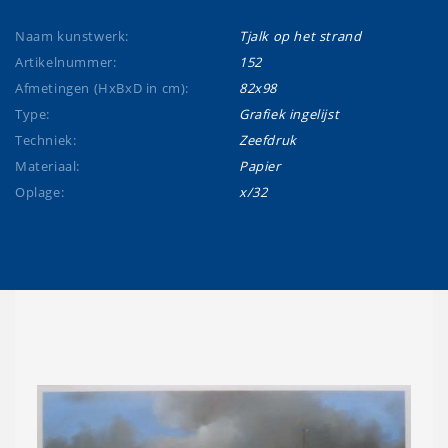
Naam kunstwerk:
Tjalk op het strand
Artikelnummer:
152
Afmetingen (HxBxD in cm):
82x98
Type:
Grafiek ingelijst
Techniek:
Zeefdruk
Materiaal:
Papier
Oplage:
x/32