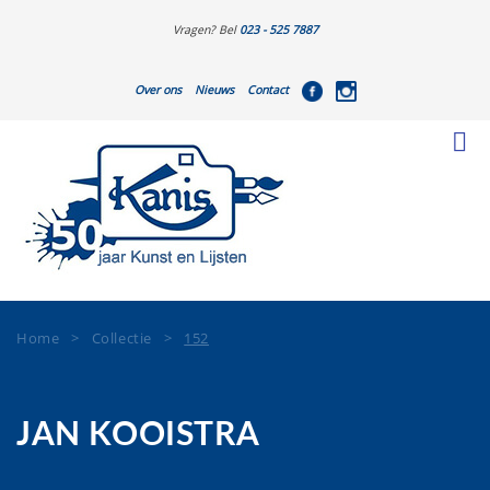
Vragen? Bel
023 - 525 7887
Over ons
Nieuws
Contact
Home
>
Collectie
>
152
JAN KOOISTRA