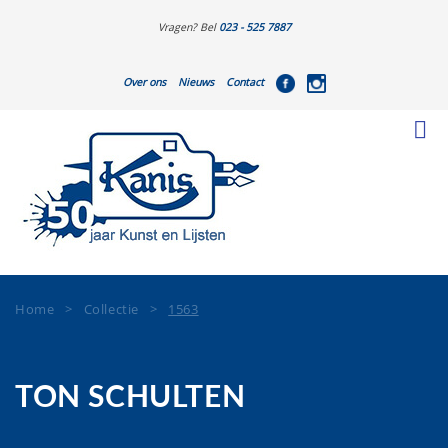
Vragen? Bel
023 - 525 7887
Over ons
Nieuws
Contact
Home
>
Collectie
>
1563
TON SCHULTEN