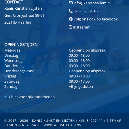
CONTACT
info@kanishaarlem.nl
Kanis Kunst en Lijsten
023 - 525 78 87
Gen. Cronjéstraat 89-91
Volg ons ook op facebook
2021 JD Haarlem
Instagram
OPENINGSTIJDEN
Maandag
Geopend op afspraak
Dinsdag
09:00 - 18:00
Woensdag
09:00 - 18:00
Donderdag
09:00 - 18:00
Donderdagavond
Geopend op afspraak
Vrijdag
09:00 - 18:00
Zaterdag
09:00 - 17:00
Zondag
Altijd gesloten
Klik
hier
voor bijzonderheden.
© 2017 - 2026 - KANIS KUNST EN LIJSTEN / KVK 34297411 /
SITEMAP
DESIGN & REALISATIE:
WIWI WEBSOLUTIONS