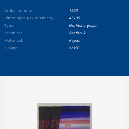
Artikelnummer:
1563
Afmetingen (HxBxD in cm):
45x35
Type:
Grafiek ingelijst
Techniek:
Zeefdruk
Materiaal:
Papier
Oplage:
x/350