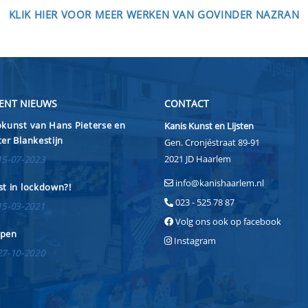
KLIK HIER VOOR MEER WERKEN VAN GOVINDER NAZRAN
ENT NIEUWS
CONTACT
kunst van Hans Pieterse en
Kanis Kunst en Lijsten
er Blankestijn
Gen. Cronjéstraat 89-91
2021 JD Haarlem
15-07-2023
info@kanishaarlem.nl
t in lockdown?!
023 - 525 78 87
15-03-2021
Volg ons ook op facebook
pen
Instagram
27-10-2020