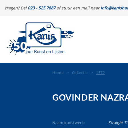
Vragen? Bel
023 - 525 7887
of stuur een mail naar
info@kanishaa
Home
>
Collectie
>
1572
GOVINDER NAZR
Naam kunstwerk:
Straight Ti