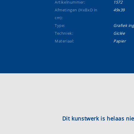
Artikelnummer:
1572
Afmetingen (HxBxD in
49x39
cm):
Type:
Grafiek ing
Techniek:
Giclée
Materiaal:
Papier
Dit kunstwerk is helaas n