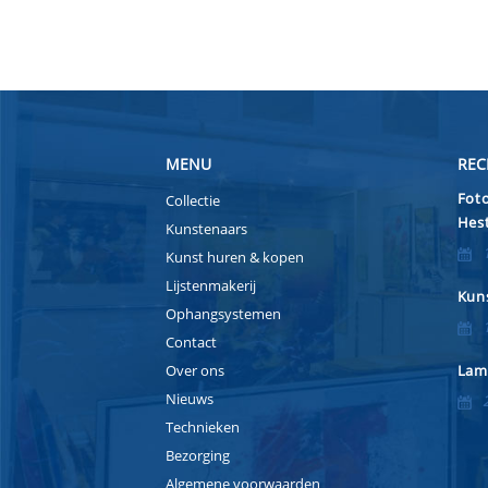
MENU
REC
Foto
Collectie
Hest
Kunstenaars
Kunst huren & kopen
Lijstenmakerij
Kuns
Ophangsystemen
Contact
Over ons
Lam
Nieuws
Technieken
Bezorging
Algemene voorwaarden