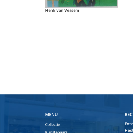
Henk van Vessem
MENU
REC
Foto
Collectie
Hest
Kunstenaars