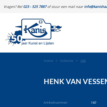
Vragen? Bel
023 - 525 7887
of stuur een mail naar
info@kanishaa
Home
>
Collectie
>
160
HENK VAN VESSE
Artikelnummer:
160