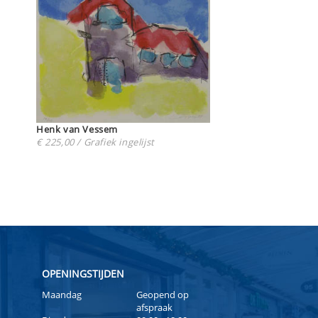
Henk van Vessem
€ 225,00 / Grafiek ingelijst
OPENINGSTIJDEN
Maandag
Geopend op
afspraak