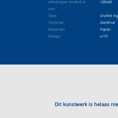
Afmetingen (HxBxD in
100x80
cm):
Type:
Grafiek ing
Techniek:
Zeefdruk
Materiaal:
Papier
Oplage:
x/75
Dit kunstwerk is helaas n