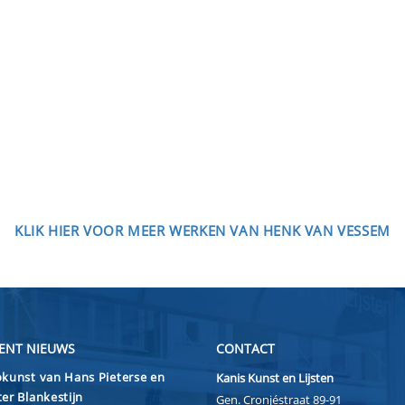
KLIK HIER VOOR MEER WERKEN VAN HENK VAN VESSEM
ENT NIEUWS
CONTACT
kunst van Hans Pieterse en
Kanis Kunst en Lijsten
er Blankestijn
Gen. Cronjéstraat 89-91