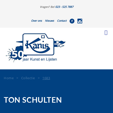
Vragen? Bel
023 - 525 7887
Over ons
Nieuws
Contact
Home
>
Collectie
>
1683
TON SCHULTEN