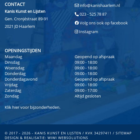
CONTACT
info@kanishaarlem.nl
Kanis Kunst en Lijsten
023 - 525 78 87
Gen. Cronjéstraat 89-91
Volg ons ook op facebook
2021 JD Haarlem
Instagram
OPENINGSTIJDEN
Maandag
Geopend op afspraak
Dinsdag
09:00 - 18:00
Woensdag
09:00 - 18:00
Donderdag
09:00 - 18:00
Donderdagavond
Geopend op afspraak
Vrijdag
09:00 - 18:00
Zaterdag
09:00 - 17:00
Zondag
Altijd gesloten
Klik
hier
voor bijzonderheden.
© 2017 - 2026 - KANIS KUNST EN LIJSTEN / KVK 34297411 /
SITEMAP
DESIGN & REALISATIE:
WIWI WEBSOLUTIONS