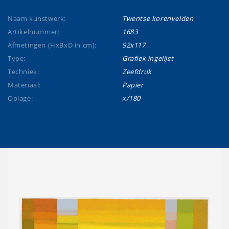
Naam kunstwerk:
Twentse korenvelden
Artikelnummer:
1683
Afmetingen (HxBxD in cm):
92x117
Type:
Grafiek ingelijst
Techniek:
Zeefdruk
Materiaal:
Papier
Oplage:
x/180