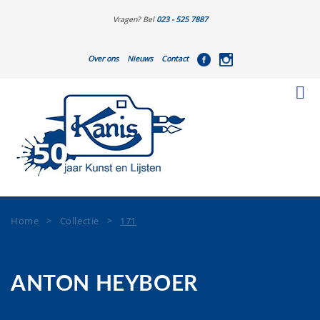
Vragen? Bel
023 - 525 7887
Over ons
Nieuws
Contact
Home
>
Collectie
>
171
ANTON HEYBOER