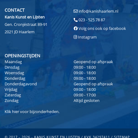
CONTACT
info@kanishaarlem.nl
Kanis Kunst en Lijsten
023 - 525 78 87
Gen. Cronjéstraat 89-91
Volg ons ook op facebook
2021 JD Haarlem
Instagram
OPENINGSTIJDEN
Maandag
Geopend op afspraak
Dinsdag
09:00 - 18:00
Woensdag
09:00 - 18:00
Donderdag
09:00 - 18:00
Donderdagavond
Geopend op afspraak
Vrijdag
09:00 - 18:00
Zaterdag
09:00 - 17:00
Zondag
Altijd gesloten
Klik
hier
voor bijzonderheden.
© 2017 - 2026 - KANIS KUNST EN LIJSTEN / KVK 34297411 /
SITEMAP