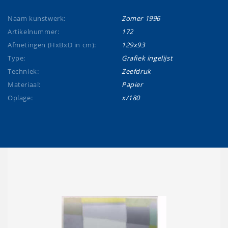
Naam kunstwerk:
Zomer 1996
Artikelnummer:
172
Afmetingen (HxBxD in cm):
129x93
Type:
Grafiek ingelijst
Techniek:
Zeefdruk
Materiaal:
Papier
Oplage:
x/180