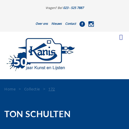
Vragen? Bel
023 - 525 7887
Over ons
Nieuws
Contact
Home
>
Collectie
>
172
TON SCHULTEN