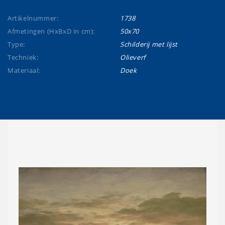
Artikelnummer:
1738
Afmetingen (HxBxD in cm):
50x70
Type:
Schilderij met lijst
Techniek:
Olieverf
Materiaal:
Doek