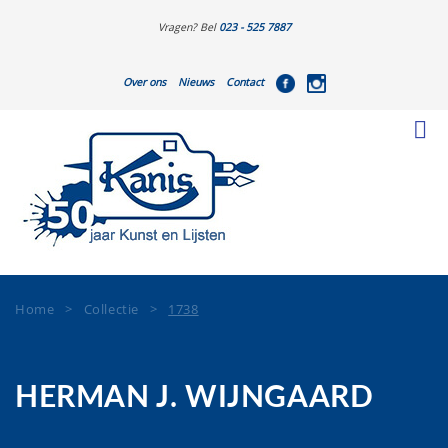
Vragen? Bel
023 - 525 7887
Over ons
Nieuws
Contact
Home
>
Collectie
>
1738
HERMAN J. WIJNGAARD