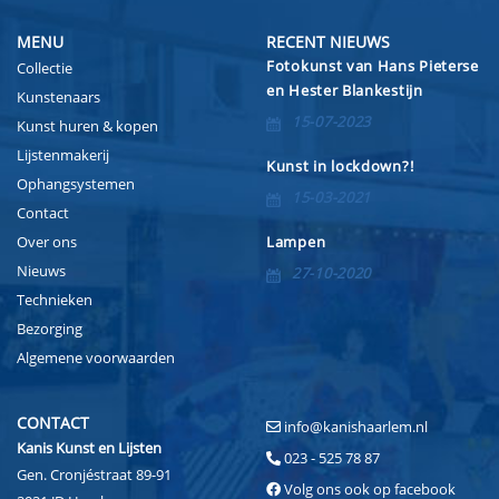
MENU
RECENT NIEUWS
Fotokunst van Hans Pieterse
Collectie
en Hester Blankestijn
Kunstenaars
15-07-2023
Kunst huren & kopen
Lijstenmakerij
Kunst in lockdown?!
Ophangsystemen
15-03-2021
Contact
Over ons
Lampen
Nieuws
27-10-2020
Technieken
Bezorging
Algemene voorwaarden
CONTACT
info@kanishaarlem.nl
Kanis Kunst en Lijsten
023 - 525 78 87
Gen. Cronjéstraat 89-91
Volg ons ook op facebook