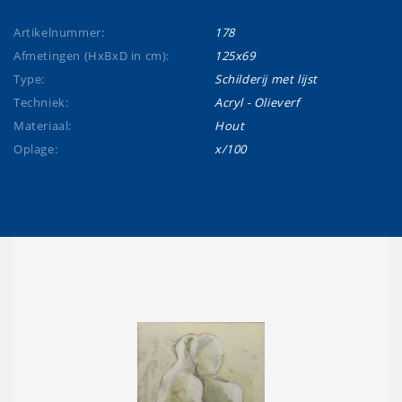
Artikelnummer:
178
Afmetingen (HxBxD in cm):
125x69
Type:
Schilderij met lijst
Techniek:
Acryl - Olieverf
Materiaal:
Hout
Oplage:
x/100