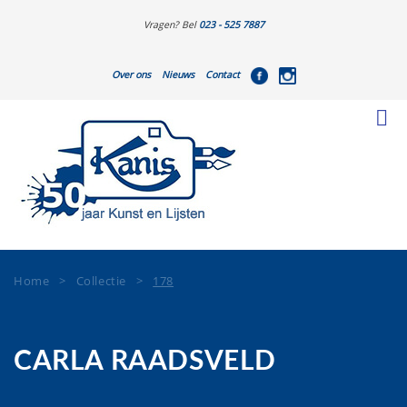
Vragen? Bel
023 - 525 7887
Over ons
Nieuws
Contact
Home
>
Collectie
>
178
CARLA RAADSVELD