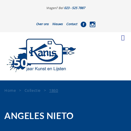
Vragen? Bel
023 - 525 7887
Over ons
Nieuws
Contact
Home
>
Collectie
>
1860
ANGELES NIETO