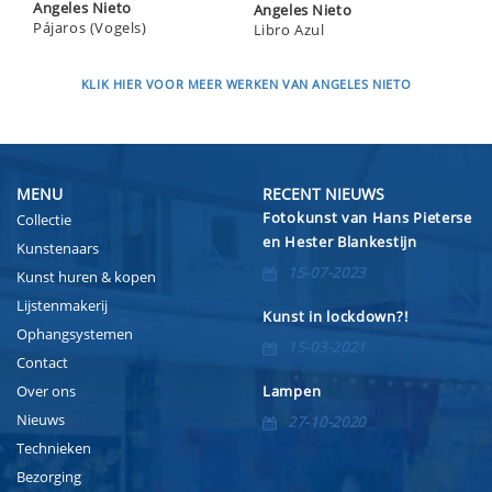
Angeles Nieto
Angeles Nieto
Pájaros (Vogels)
Libro Azul
KLIK HIER VOOR MEER WERKEN VAN ANGELES NIETO
MENU
RECENT NIEUWS
Fotokunst van Hans Pieterse
Collectie
en Hester Blankestijn
Kunstenaars
15-07-2023
Kunst huren & kopen
Lijstenmakerij
Kunst in lockdown?!
Ophangsystemen
15-03-2021
Contact
Over ons
Lampen
Nieuws
27-10-2020
Technieken
Bezorging