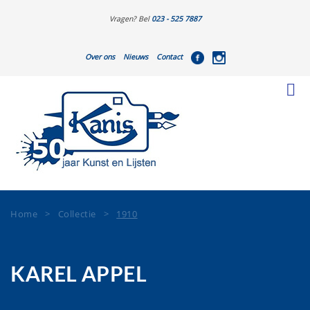
Vragen? Bel
023 - 525 7887
Over ons
Nieuws
Contact
Home
>
Collectie
>
1910
KAREL APPEL