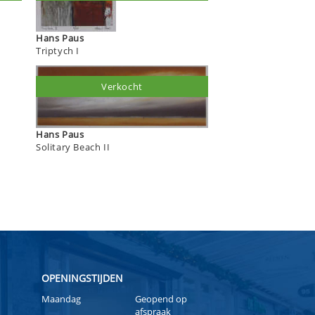
Hans Paus
Triptych I
Verkocht
Hans Paus
Solitary Beach II
OPENINGSTIJDEN
Maandag
Geopend op
afspraak