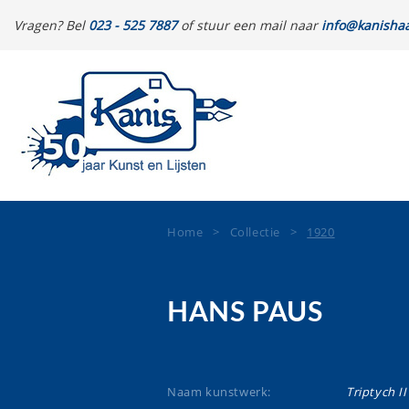
Vragen? Bel
023 - 525 7887
of stuur een mail naar
info@kanishaa
Home
>
Collectie
>
1920
HANS PAUS
Naam kunstwerk:
Triptych II