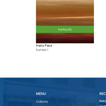
Verkocht
Hans Paus
Sunset I
MENU
REC
Foto
Collectie