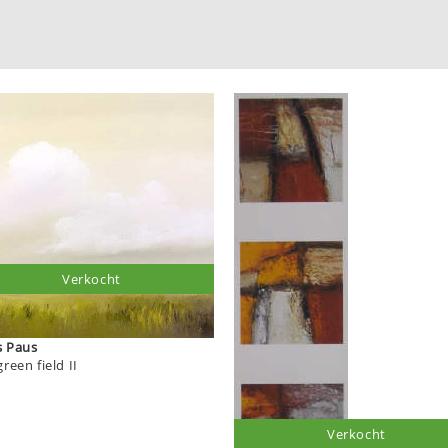
Verkocht
Hans Paus
reen field II
Verkocht