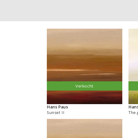
Verkocht
Hans Paus
Sunset II
The g