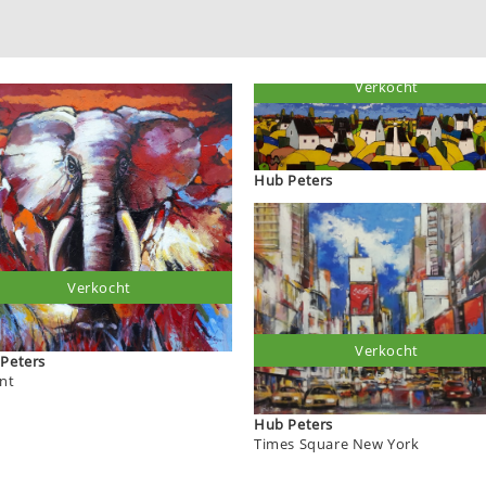
Verkocht
Hub Peters
Verkocht
Verkocht
Hub Peters
ant
Hub Peters
Times Square New York