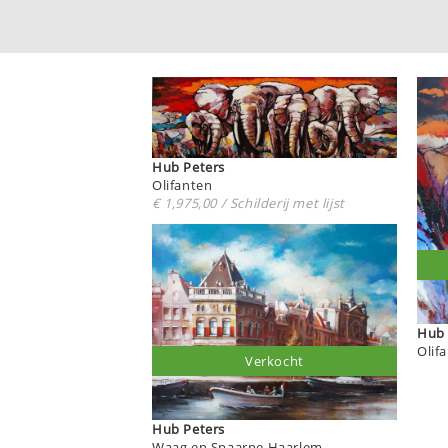
Hub Peters
Olifanten
€ 1,975,00 / Schilderij met lijst
Olif
Verkocht
Hub Peters
Waag en Spaarne Haarlem