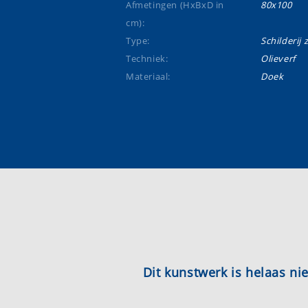
Afmetingen (HxBxD in
80x100
cm):
Type:
Schilderij 
Techniek:
Olieverf
Materiaal:
Doek
Dit kunstwerk is helaas n