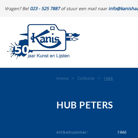
Vragen? Bel
023 - 525 7887
of stuur een mail naar
info@kanishaa
Home
>
Collectie
>
1946
HUB PETERS
Artikelnummer:
1946