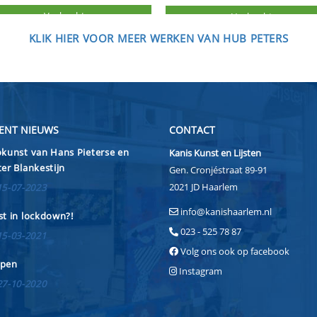
KLIK HIER VOOR MEER WERKEN VAN HUB PETERS
ENT NIEUWS
CONTACT
kunst van Hans Pieterse en
Kanis Kunst en Lijsten
er Blankestijn
Gen. Cronjéstraat 89-91
2021 JD Haarlem
15-07-2023
info@kanishaarlem.nl
t in lockdown?!
023 - 525 78 87
15-03-2021
Volg ons ook op facebook
pen
Instagram
27-10-2020