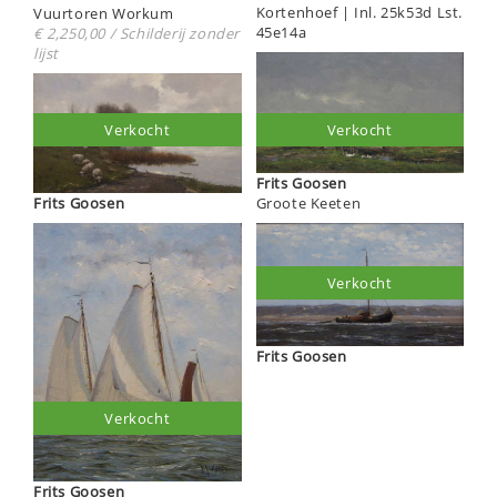
Kortenhoef | Inl. 25k53d Lst.
Vuurtoren Workum
45e14a
€ 2,250,00 / Schilderij zonder
lijst
Verkocht
Verkocht
Frits Goosen
Frits Goosen
Groote Keeten
Verkocht
Frits Goosen
Verkocht
Frits Goosen