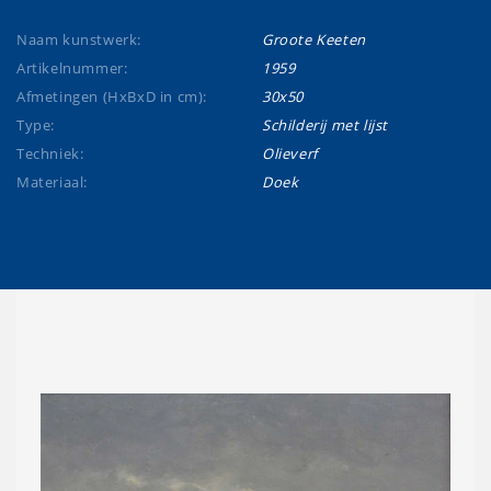
Naam kunstwerk:
Groote Keeten
Artikelnummer:
1959
Afmetingen (HxBxD in cm):
30x50
Type:
Schilderij met lijst
Techniek:
Olieverf
Materiaal:
Doek