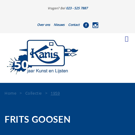
Vragen? Bel
023 - 525 7887
Over ons
Nieuws
Contact
Home
>
Collectie
>
1959
FRITS GOOSEN