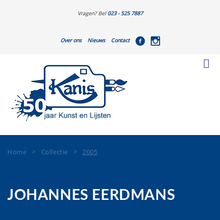
Vragen? Bel
023 - 525 7887
Over ons
Nieuws
Contact
Home
>
Collectie
>
2005
JOHANNES EERDMANS