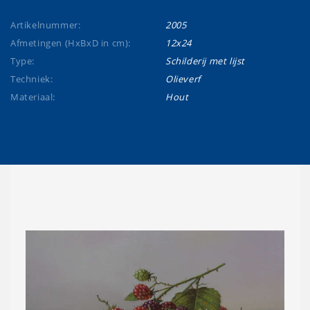
Artikelnummer:
2005
Afmetingen (HxBxD in cm):
12x24
Type:
Schilderij met lijst
Techniek:
Olieverf
Materiaal:
Hout