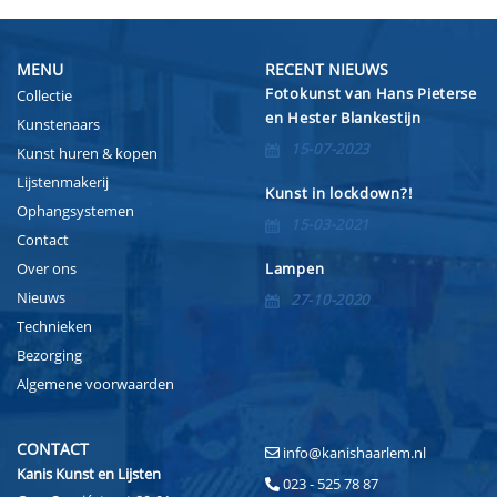
MENU
RECENT NIEUWS
Fotokunst van Hans Pieterse
Collectie
en Hester Blankestijn
Kunstenaars
15-07-2023
Kunst huren & kopen
Lijstenmakerij
Kunst in lockdown?!
Ophangsystemen
15-03-2021
Contact
Over ons
Lampen
Nieuws
27-10-2020
Technieken
Bezorging
Algemene voorwaarden
CONTACT
info@kanishaarlem.nl
Kanis Kunst en Lijsten
023 - 525 78 87