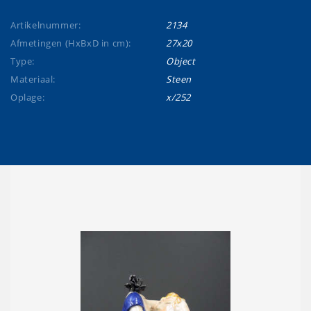
Artikelnummer:
2134
Afmetingen (HxBxD in cm):
27x20
Type:
Object
Materiaal:
Steen
Oplage:
x/252