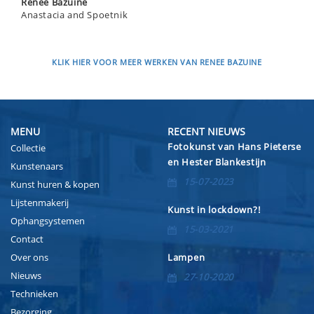
Renee Bazuine
Anastacia and Spoetnik
KLIK HIER VOOR MEER WERKEN VAN RENEE BAZUINE
MENU
RECENT NIEUWS
Fotokunst van Hans Pieterse
Collectie
en Hester Blankestijn
Kunstenaars
15-07-2023
Kunst huren & kopen
Lijstenmakerij
Kunst in lockdown?!
Ophangsystemen
15-03-2021
Contact
Over ons
Lampen
Nieuws
27-10-2020
Technieken
Bezorging