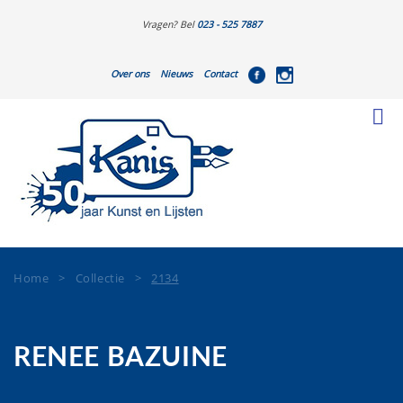
Vragen? Bel
023 - 525 7887
Over ons
Nieuws
Contact
Home
>
Collectie
>
2134
RENEE BAZUINE