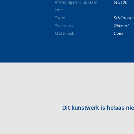
Afmetingen (HxBxD in
60x100
cm):
Type:
Schilderij m
Techniek:
Olieverf
Materiaal:
Doek
Dit kunstwerk is helaas n