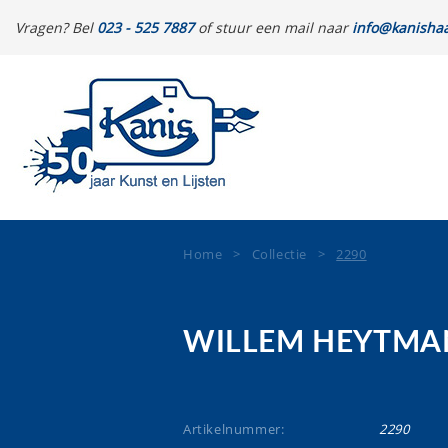
Vragen? Bel
023 - 525 7887
of stuur een mail naar
info@kanishaa
Home
>
Collectie
>
2290
WILLEM HEYTMA
Artikelnummer:
2290