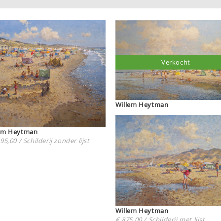
Verkocht
Willem Heytman
Willem Heytman
95,00 / Schilderij zonder lijst
Willem Heytman
€ 875,00 / Schilderij met lijst