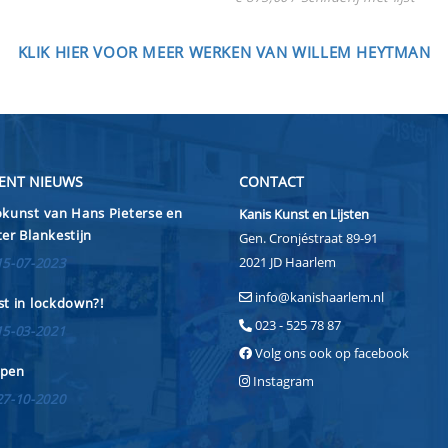
KLIK HIER VOOR MEER WERKEN VAN WILLEM HEYTMAN
ENT NIEUWS
CONTACT
kunst van Hans Pieterse en
Kanis Kunst en Lijsten
er Blankestijn
Gen. Cronjéstraat 89-91
2021 JD Haarlem
15-07-2023
info@kanishaarlem.nl
t in lockdown?!
023 - 525 78 87
15-03-2021
Volg ons ook op facebook
pen
Instagram
27-10-2020