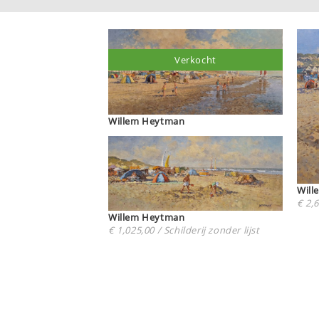
Verkocht
Willem Heytman
€ 2,6
Willem Heytman
€ 1,025,00 / Schilderij zonder lijst