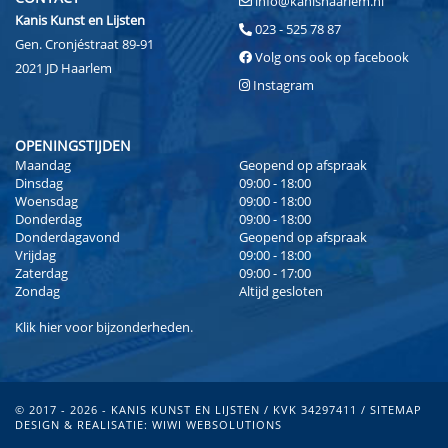
info@kanishaarlem.nl
Kanis Kunst en Lijsten
023 - 525 78 87
Gen. Cronjéstraat 89-91
Volg ons ook op facebook
2021 JD Haarlem
Instagram
OPENINGSTIJDEN
Maandag
Geopend op afspraak
Dinsdag
09:00 - 18:00
Woensdag
09:00 - 18:00
Donderdag
09:00 - 18:00
Donderdagavond
Geopend op afspraak
Vrijdag
09:00 - 18:00
Zaterdag
09:00 - 17:00
Zondag
Altijd gesloten
Klik
hier
voor bijzonderheden.
© 2017 - 2026 - KANIS KUNST EN LIJSTEN / KVK 34297411 /
SITEMAP
DESIGN & REALISATIE:
WIWI WEBSOLUTIONS