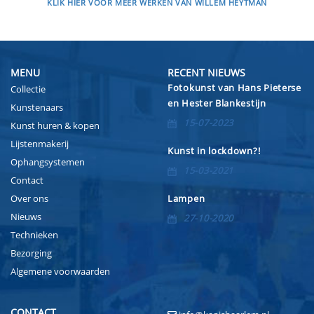
KLIK HIER VOOR MEER WERKEN VAN WILLEM HEYTMAN
MENU
RECENT NIEUWS
Fotokunst van Hans Pieterse
Collectie
en Hester Blankestijn
Kunstenaars
15-07-2023
Kunst huren & kopen
Lijstenmakerij
Kunst in lockdown?!
Ophangsystemen
15-03-2021
Contact
Over ons
Lampen
Nieuws
27-10-2020
Technieken
Bezorging
Algemene voorwaarden
CONTACT