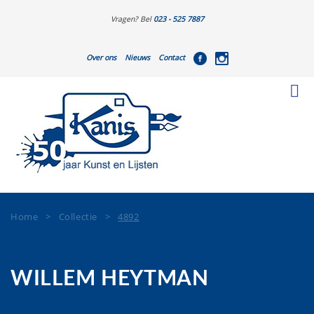
Vragen? Bel
023 - 525 7887
Over ons
Nieuws
Contact
Home
>
Collectie
>
4892
WILLEM HEYTMAN