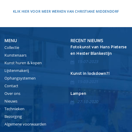
KLIK HIER VOOR MEER WERKEN VAN CHRISTIANE MIDDENDORF
MENU
RECENT NIEUWS
Fotokunst van Hans Pieterse
Collectie
en Hester Blankestijn
Kunstenaars
15-07-2023
Kunst huren & kopen
Lijstenmakerij
Kunst in lockdown?!
Ophangsystemen
15-03-2021
Contact
Over ons
Lampen
Nieuws
27-10-2020
Technieken
Bezorging
Algemene voorwaarden