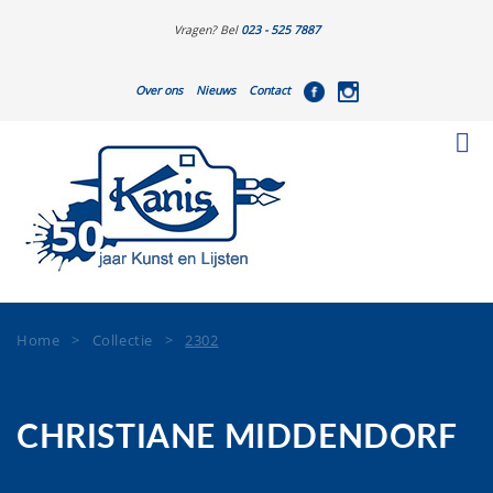
Vragen? Bel
023 - 525 7887
Over ons
Nieuws
Contact
Home
>
Collectie
>
2302
CHRISTIANE MIDDENDORF