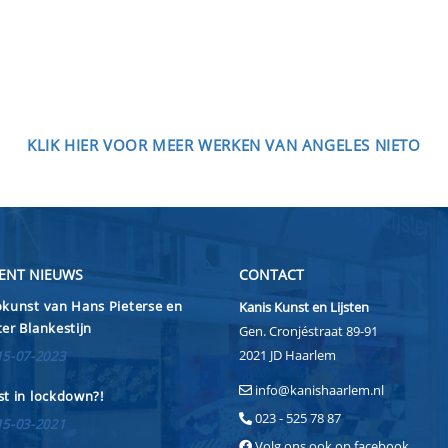
KLIK HIER VOOR MEER WERKEN VAN ANGELES NIETO
ENT NIEUWS
CONTACT
kunst van Hans Pieterse en
Kanis Kunst en Lijsten
er Blankestijn
Gen. Cronjéstraat 89-91
2021 JD Haarlem
15-07-2023
info@kanishaarlem.nl
t in lockdown?!
023 - 525 78 87
15-03-2021
Volg ons ook op facebook