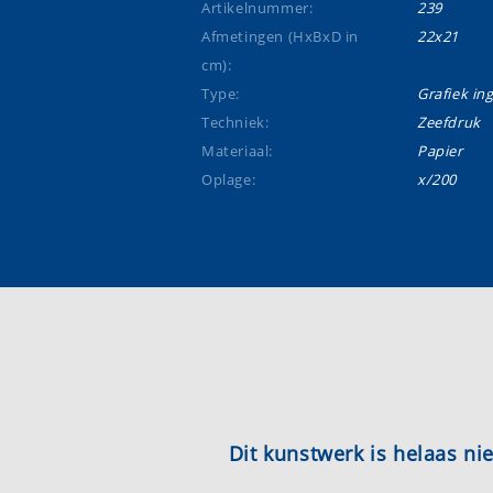
Artikelnummer:
239
Afmetingen (HxBxD in
22x21
cm):
Type:
Grafiek ing
Techniek:
Zeefdruk
Materiaal:
Papier
Oplage:
x/200
Dit kunstwerk is helaas n