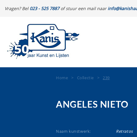
Vragen? Bel
023 - 525 7887
of stuur een mail naar
info@kanishaa
Home
>
Collectie
>
239
ANGELES NIETO
Naam kunstwerk:
Retratos