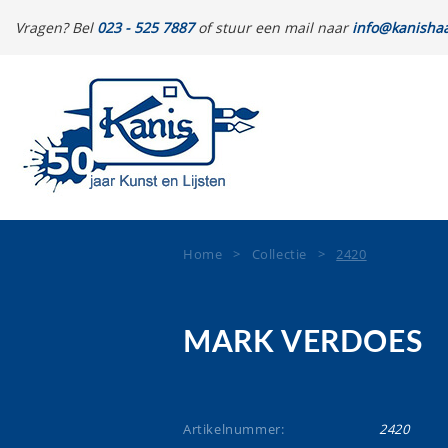
Vragen? Bel
023 - 525 7887
of stuur een mail naar
info@kanishaa
Home
>
Collectie
>
2420
MARK VERDOES
Artikelnummer:
2420