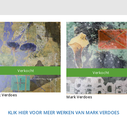
Verkocht
Verkocht
Mark Verdoes
Mark Verdoes
KLIK HIER VOOR MEER WERKEN VAN MARK VERDOES