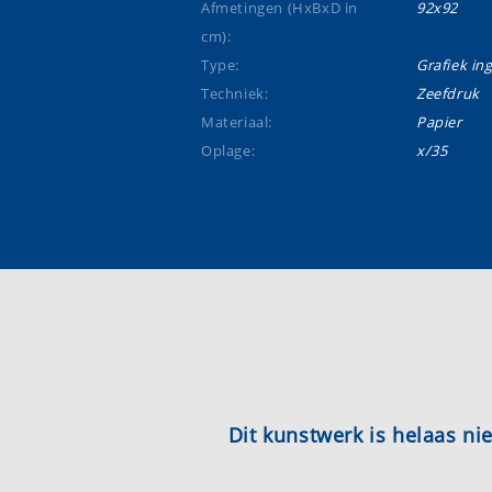
Afmetingen (HxBxD in
92x92
cm):
Type:
Grafiek ing
Techniek:
Zeefdruk
Materiaal:
Papier
Oplage:
x/35
Dit kunstwerk is helaas n