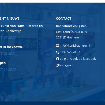
ENT NIEUWS
CONTACT
kunst van Hans Pieterse en
Kanis Kunst en Lijsten
er Blankestijn
Gen. Cronjéstraat 89-91
2021 JD Haarlem
15-07-2023
info@kanishaarlem.nl
t in lockdown?!
023 - 525 78 87
15-03-2021
Volg ons ook op facebook
pen
Instagram
27-10-2020