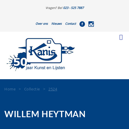
Vragen? Bel
023 - 525 7887
Over ons
Nieuws
Contact
Home
>
Collectie
>
2524
WILLEM HEYTMAN