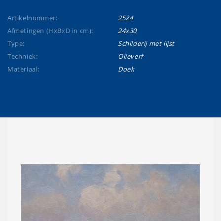
Artikelnummer:
2524
Afmetingen (HxBxD in cm):
24x30
Type:
Schilderij met lijst
Techniek:
Olieverf
Materiaal:
Doek