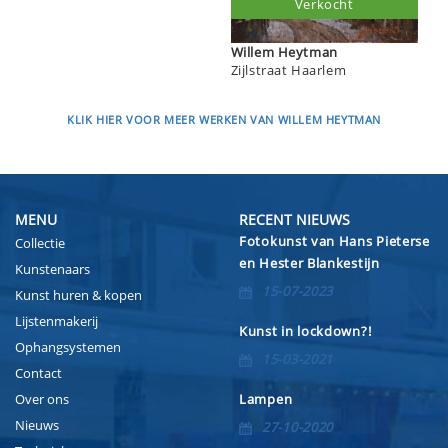
Verkocht
Willem Heytman
Zijlstraat Haarlem
KLIK HIER VOOR MEER WERKEN VAN WILLEM HEYTMAN
MENU
RECENT NIEUWS
Fotokunst van Hans Pieterse
Collectie
en Hester Blankestijn
Kunstenaars
15-07-2023
Kunst huren & kopen
Lijstenmakerij
Kunst in lockdown?!
Ophangsystemen
15-03-2021
Contact
Over ons
Lampen
Nieuws
27-10-2020