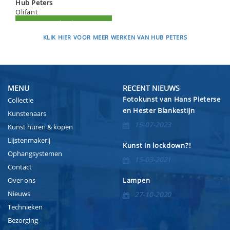
Hub Peters
Olifant
KLIK HIER VOOR MEER WERKEN VAN HUB PETERS
MENU
RECENT NIEUWS
Fotokunst van Hans Pieterse
Collectie
en Hester Blankestijn
Kunstenaars
15-07-2023
Kunst huren & kopen
Lijstenmakerij
Kunst in lockdown?!
Ophangsystemen
15-03-2021
Contact
Over ons
Lampen
Nieuws
27-10-2020
Technieken
Bezorging