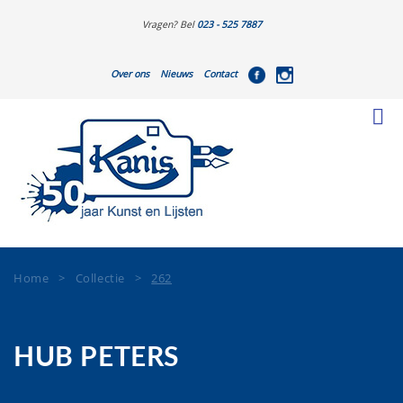
Vragen? Bel
023 - 525 7887
Over ons
Nieuws
Contact
Home
>
Collectie
>
262
HUB PETERS