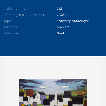
Artikelnummer:
262
Afmetingen (HxBxD in cm):
100x100
Type:
Schilderij zonder lijst
Techniek:
Olieverf
Materiaal:
Doek