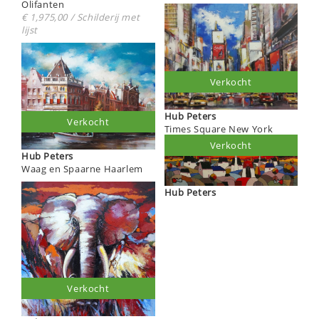
Olifanten
€ 1,975,00 / Schilderij met
lijst
Verkocht
Hub Peters
Verkocht
Times Square New York
Verkocht
Hub Peters
Waag en Spaarne Haarlem
Hub Peters
Verkocht