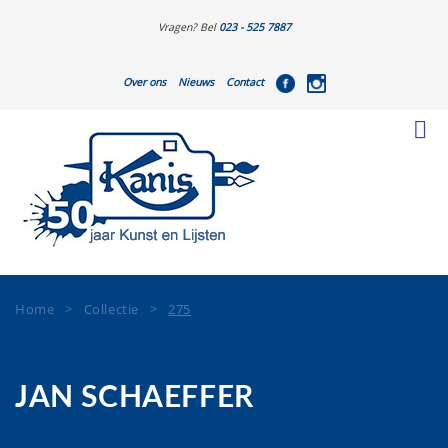
Vragen? Bel
023 - 525 7887
Over ons
Nieuws
Contact
Home
>
Collectie
>
275
JAN SCHAEFFER