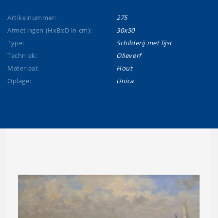
Artikelnummer:
275
Afmetingen (HxBxD in cm):
30x50
Type:
Schilderij met lijst
Techniek:
Olieverf
Materiaal:
Hout
Oplage:
Unica