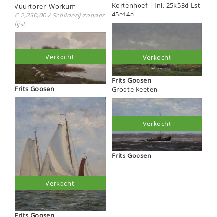
Kortenhoef | Inl. 25k53d Lst.
Vuurtoren Workum
45e14a
€ 2,250,00 / Schilderij zonder
lijst
Verkocht
Verkocht
Frits Goosen
Frits Goosen
Groote Keeten
Verkocht
Frits Goosen
Verkocht
Frits Goosen