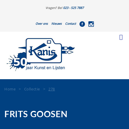
Vragen? Bel
023 - 525 7887
Over ons
Nieuws
Contact
Home
>
Collectie
>
278
FRITS GOOSEN