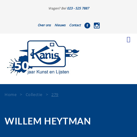
Vragen? Bel
023 - 525 7887
Over ons
Nieuws
Contact
Home
>
Collectie
>
279
WILLEM HEYTMAN