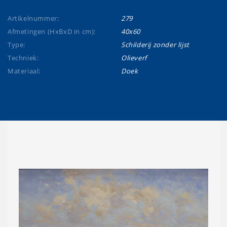
Artikelnummer:
279
Afmetingen (HxBxD in cm):
40x60
Type:
Schilderij zonder lijst
Techniek:
Olieverf
Materiaal:
Doek