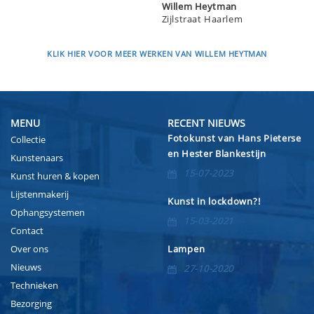
Willem Heytman
Zijlstraat Haarlem
KLIK HIER VOOR MEER WERKEN VAN WILLEM HEYTMAN
MENU
RECENT NIEUWS
Fotokunst van Hans Pieterse
Collectie
en Hester Blankestijn
Kunstenaars
15-07-2023
Kunst huren & kopen
Lijstenmakerij
Kunst in lockdown?!
Ophangsystemen
15-03-2021
Contact
Over ons
Lampen
Nieuws
27-10-2020
Technieken
Bezorging