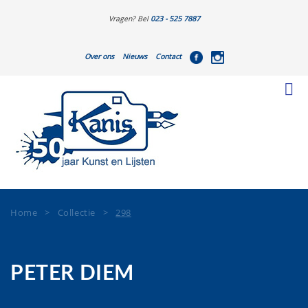
Vragen? Bel
023 - 525 7887
Over ons
Nieuws
Contact
Home
>
Collectie
>
298
PETER DIEM