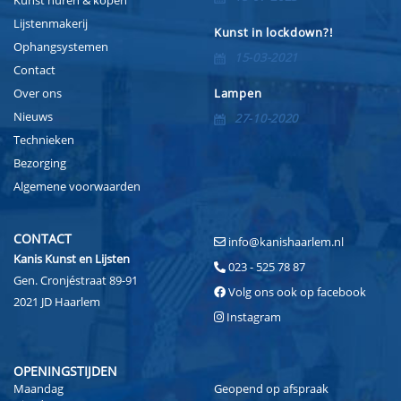
Kunst huren & kopen
Lijstenmakerij
Kunst in lockdown?!
Ophangsystemen
15-03-2021
Contact
Over ons
Lampen
Nieuws
27-10-2020
Technieken
Bezorging
Algemene voorwaarden
CONTACT
info@kanishaarlem.nl
Kanis Kunst en Lijsten
023 - 525 78 87
Gen. Cronjéstraat 89-91
Volg ons ook op facebook
2021 JD Haarlem
Instagram
OPENINGSTIJDEN
Maandag
Geopend op afspraak