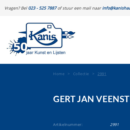
Vragen? Bel
023 - 525 7887
of stuur een mail naar
info@kanishaa
Home
>
Collectie
>
2991
GERT JAN VEENS
Artikelnummer:
2991