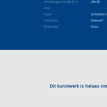
Afmetingen (HxBxD in
20x30
cm):
Type:
Schilderij m
Techniek:
Olieverf
Materiaal:
Hout
Dit kunstwerk is helaas n