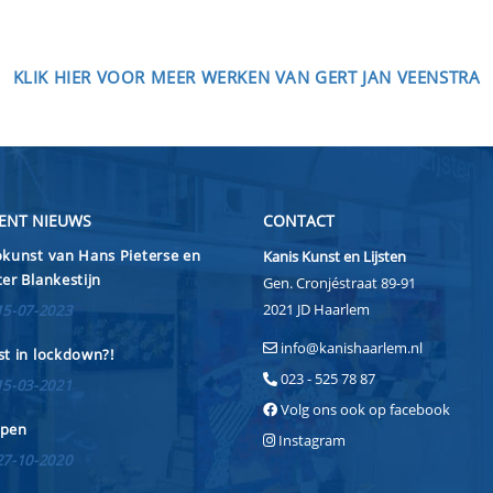
KLIK HIER VOOR MEER WERKEN VAN GERT JAN VEENSTRA
ENT NIEUWS
CONTACT
kunst van Hans Pieterse en
Kanis Kunst en Lijsten
er Blankestijn
Gen. Cronjéstraat 89-91
2021 JD Haarlem
15-07-2023
info@kanishaarlem.nl
t in lockdown?!
023 - 525 78 87
15-03-2021
Volg ons ook op facebook
pen
Instagram
27-10-2020